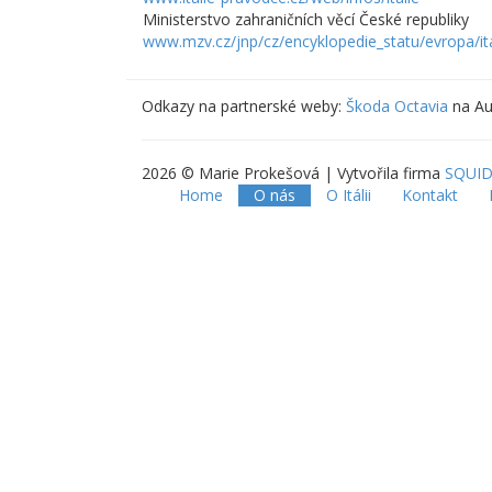
Ministerstvo zahraničních věcí České republiky
www.mzv.cz/jnp/cz/encyklopedie_statu/evropa/ita
Odkazy na partnerské weby:
Škoda Octavia
na Au
2026 © Marie Prokešová | Vytvořila firma
SQUID
Home
O nás
O Itálii
Kontakt