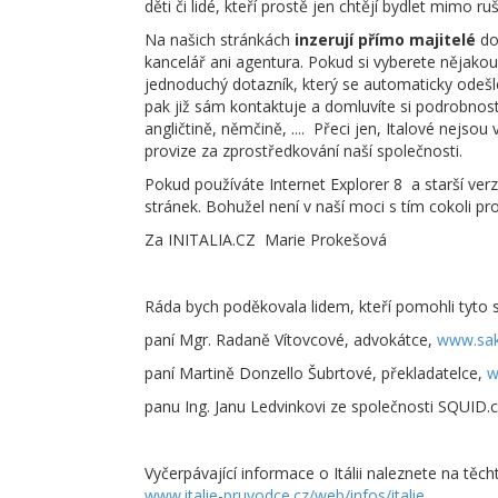
děti či lidé, kteří prostě jen chtějí bydlet mimo ru
Na našich stránkách
inzerují přímo majitelé
do
kancelář ani agentura. Pokud si vyberete nějakou n
jednoduchý dotazník, který se automaticky odešle
pak již sám kontaktuje a domluvíte si podrobnost
angličtině, němčině, .... Přeci jen, Italové nejsou 
provize za zprostředkování naší společnosti.
Pokud používáte Internet Explorer 8 a starší ver
stránek. Bohužel není v naší moci s tím cokoli pr
Za INITALIA.CZ Marie Prokešová
Ráda bych poděkovala lidem, kteří pomohli tyto st
paní Mgr. Radaně Vítovcové, advokátce,
www.sak
paní Martině Donzello Šubrtové, překladatelce,
w
panu Ing. Janu Ledvinkovi ze společnosti SQUID.cz
Vyčerpávající informace o Itálii naleznete na tě
www.italie-pruvodce.cz/web/infos/italie