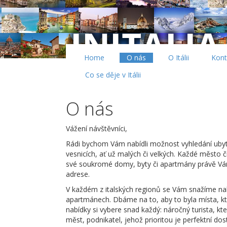
Home
O nás
O Itálii
Kont
Co se děje v Itálii
O nás
Vážení návštěvníci,
Rádi bychom Vám nabídli možnost vyhledání ubyt
vesnicích, ať už malých či velkých. Každé město či
své soukromé domy, byty či apartmány právě Vám.
adrese.
V každém z italských regionů se Vám snažíme n
apartmánech. Dbáme na to, aby to byla místa, kt
nabídky si vybere snad každý: náročný turista, kt
měst, podnikatel, jehož prioritou je perfektní do